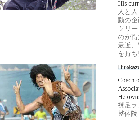
His curr
人と人
動の企
ツリー
のが得
最近、
を持ち
Hirokaz
Coach o
Associa
He owns
裸足ラ
整体院