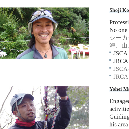
Shoji K
Profess
No one 
シーカ
海、山
JSCA I
JRCA 
JS
JR
Yohei M
Engaged
activit
Guiding 
his area