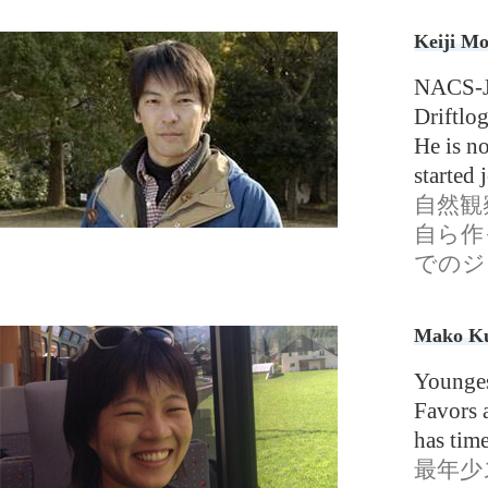
Keiji Mo
NACS-J 
Driftlog
He is n
started
自然観
自ら作
でのジ
Mako Ku
Youngest
Favors 
has time
最年少