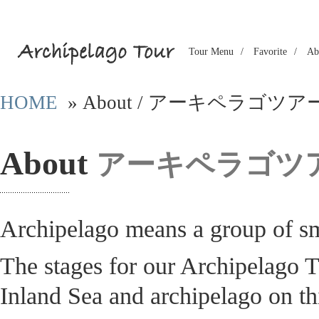
Tour Menu
Favorite
Ab
HOME
» About / アーキペラゴツ
About
アーキペラゴツ
Archipelago means a group of sm
The stages for our Archipelago 
Inland Sea and archipelago on thi