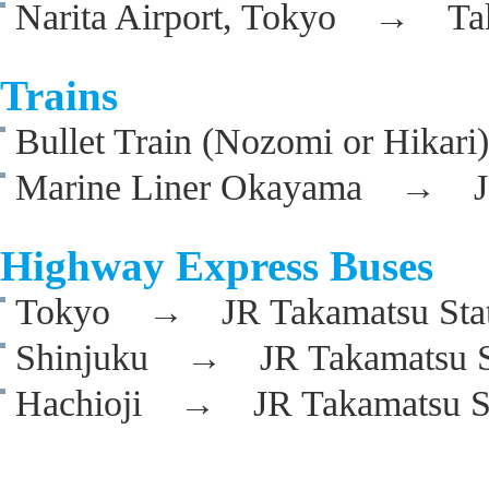
Narita Airport, Tokyo → Tak
Trains
Bullet Train (Nozomi or Hi
Marine Liner Okayama → JR 
Highway Express Buses
Tokyo → JR Takamatsu Stat
Shinjuku → JR Takamatsu S
Hachioji → JR Takamatsu St