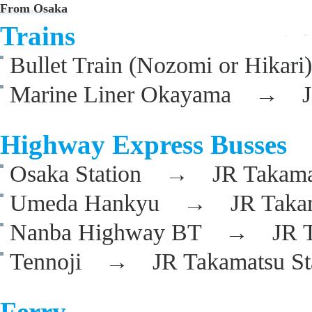
From Osaka
Trains
Bullet Train (Nozomi or Hik
Marine Liner Okayama → JR 
Highway Express Busses
Osaka Station → JR Takamat
Umeda Hankyu → JR Takama
Nanba Highway BT → JR Tak
Tennoji → JR Takamatsu Sta
Ferry