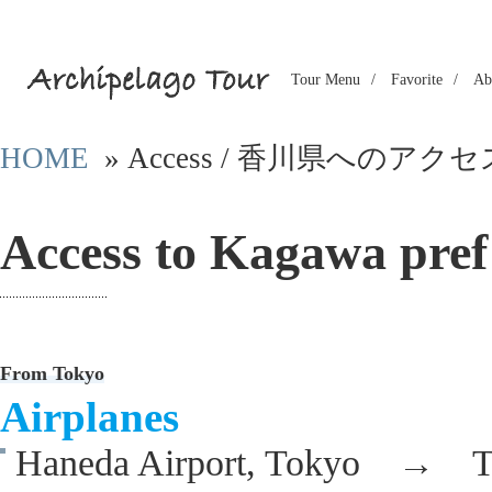
Tour Menu
Favorite
Ab
HOME
» Access / 香川県へのアクセ
Access to Kagawa pre
From Tokyo
Airplanes
Haneda Airport, Tokyo → Ta